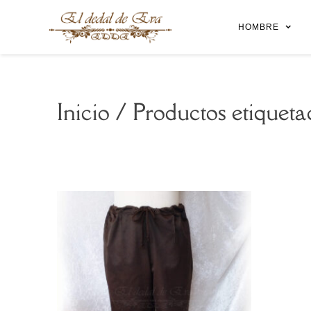
HOMBRE
El dedal de Eva
Ropa, indumentaria y complementos medievales.
Inicio
/ Productos etiqueta
Mostrando el único resultado