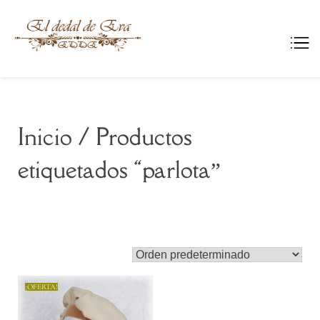
El dedal de Eva
Ropa, indumentaria y
complementos medievales.
Inicio
/ Productos
etiquetados “parlota”
Mostrando el único resultado
¡OFERTA!